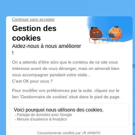
Déroulé de
Le mercre
Église Sain