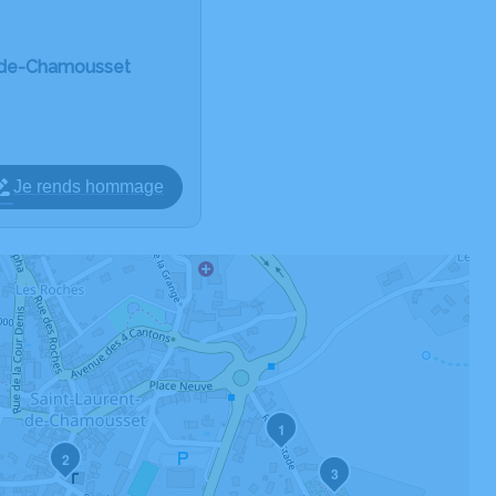
t-de-Chamousset
Je rends hommage
1
2
3