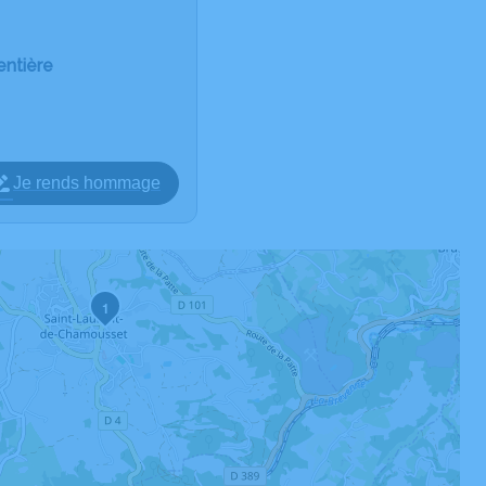
entière
Je rends hommage
1