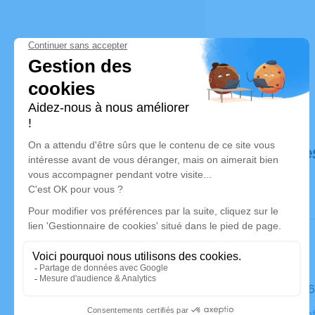
Déroulé de
Le jeudi 0
Église Sain