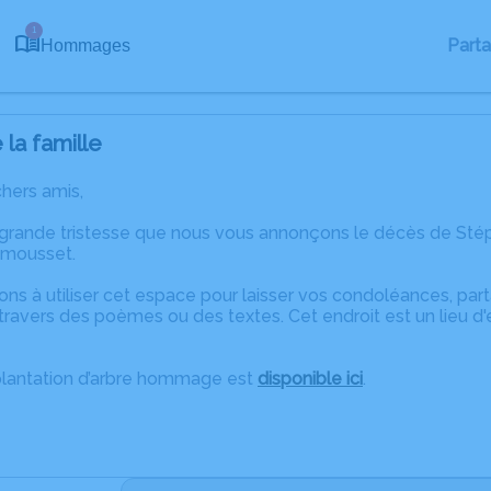
1
Part
Hommages
la famille
chers amis,
 grande tristesse que nous vous annonçons le décès de Stép
amousset.
ons à utiliser cet espace pour laisser vos condoléances, pa
travers des poèmes ou des textes. Cet endroit est un lieu 
plantation d’arbre hommage est
disponible ici
.