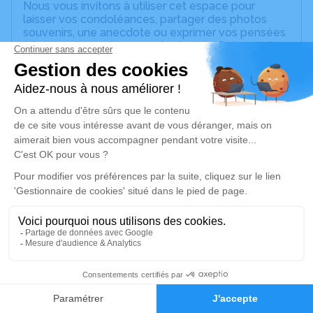
Nous vous invitons à utiliser cet espace pour
laisser vos condoléances, partager des photos
souvenirs, une anecdote ou exprimer vos pensées
à travers des poèmes ou des textes. Cet endroit
est un lieu d'expression dédié à honorer la
mémoire de Roger BONNARD.
Un service de plantation d’arbre hommage est
disponible ici
.
Je rends hommage
Cérémonie religieuse
samedi 03 août 2024 à 10h00
Église Notre-Dame de la Brevenne de Bibost
Rue de la Fontaine
69690 Bibost
1
Faire-part
Hommages
Je rends hommage