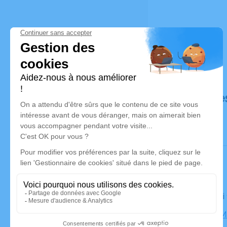
Déroulé de
Le samedi
Église St M