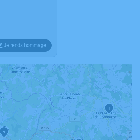
Je rends hommage
1
2
3