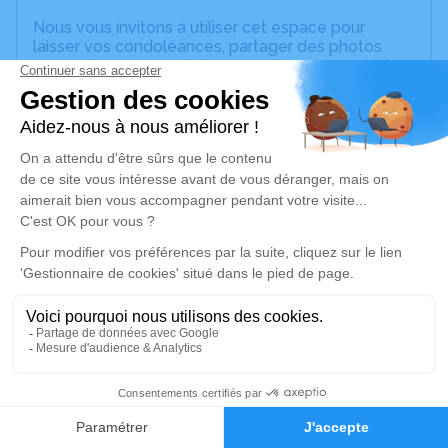
Nous vous invitons à utiliser cet espace pour
laisser vos condoléances, partager des photos
souvenirs, une anecdote ou exprimer vos pensées
à travers des poèmes ou des textes. Cet endroit
est un lieu d'expression dédié à honorer la
mémoire de Pierre MAUVERNAY.
Un service de plantation d’arbre hommage est
disponible ici
.
Je rends hommage
Cérémonie religieuse
vendredi 05 juillet 2024 à 15h30
Église Saint Pierre de Meys
69610 Meys
2
Faire-part
Hommages
Je rends hommage