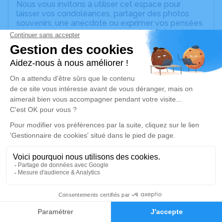
Nous vous invitons à utiliser cet espace pour
laisser vos condoléances, partager des photos
souvenirs, une anecdote ou exprimer vos pensées
à travers des poèmes ou des textes. Cet endroit
est un lieu d'expression dédié à honorer la
mémoire de Pascal LAURENT.
Un service de plantation d’arbre hommage est
disponible ici
.
Je rends hommage
Cérémonie religieuse
mardi 22 novembre 2022 à 14h30
Église de Villechenève
Place de l'Église
69770 Villechenève
12
Faire-part
Hommages
Je rends hommage