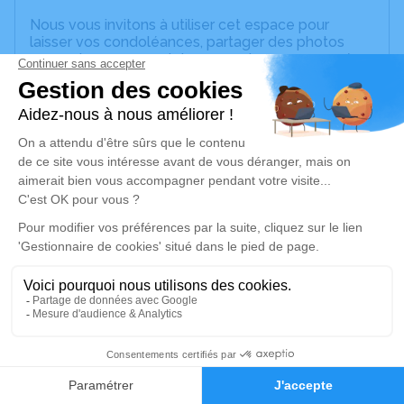
Nous vous invitons à utiliser cet espace pour
laisser vos condoléances, partager des photos
souvenirs, une anecdote ou exprimer vos pensées
à travers des poèmes ou des textes. Cet endroit
est un lieu d'expression dédié à honorer la
mémoire d’Odette COQUARD.
Un service de plantation d’arbre hommage est
disponible ici
.
Je rends hommage
Cérémonie religieuse
samedi 09 septembre 2023 à 10h30
Église Saint Julien de Saint-Julien-sur-Bibost
Le Bourg
69690 Saint-Julien-sur-Bibost
3
Faire-part
Hommages