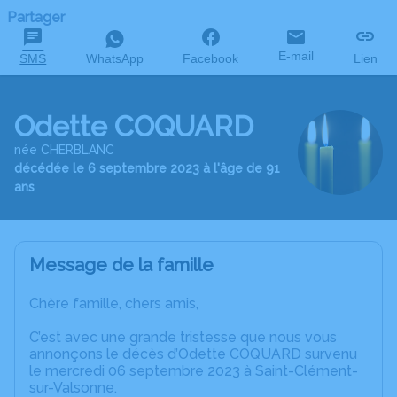
Partager
E-mail
SMS
WhatsApp
Facebook
Lien
Odette COQUARD
née CHERBLANC
décédée le 6 septembre 2023 à l'âge de 91
ans
Message de la famille
Chère famille, chers amis,
C’est avec une grande tristesse que nous vous
annonçons le décès d’Odette COQUARD survenu
le mercredi 06 septembre 2023 à Saint-Clément-
sur-Valsonne.