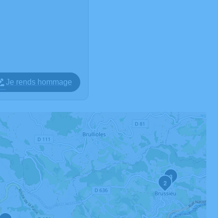
Je rends hommage
3
2