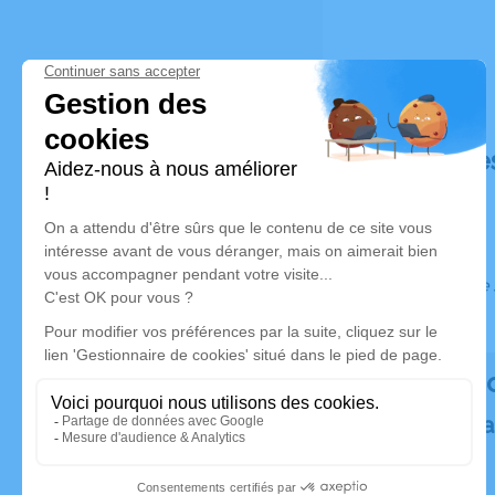
Déroulé de
Ce service 
Rendez h
Plantez un a