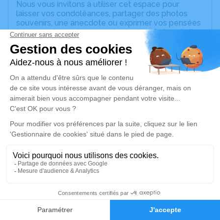
Nous vous invitons à utiliser cet espace pour
laisser vos condoléances, partager des photos
souvenirs, une anecdote ou exprimer vos pensées
à travers des poèmes ou des textes. Cet endroit
est un lieu d'expression dédié à honorer la
mémoire de Maurice DARCEY.
Un service de plantation d’arbre hommage est
disponible ici
.
Je rends hommage
Cérémonie religieuse
mercredi 06 août 2025 à 14h30
Église de Villechenève
Place de l'Église
69770 Villechenève
5
Faire-part
Hommages
Je rends hommage