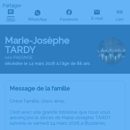
Partager
E-mail
SMS
WhatsApp
Facebook
Lien
Marie-Josèphe
TARDY
née PASSINGE
décédée le 14 mars 2026 à l'âge de 88 ans
Message de la famille
Chère famille, chers amis,
C’est avec une grande tristesse que nous vous
annonçons le décès de Marie-Josèphe TARDY
survenu le samedi 14 mars 2026 à Bussières.