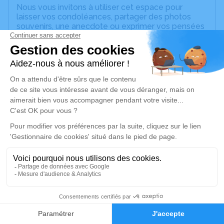
Nous vous invitons à utiliser cet espace pour
laisser vos condoléances, partager des photos
souvenirs, une anecdote ou exprimer vos pensées
à travers des poèmes ou des textes. Cet endroit
est un lieu d'expression dédié à honorer la
mémoire de Marie-Josèphe TARDY.
Un service de plantation d’arbre hommage est
disponible ici
.
Je rends hommage
Cérémonie religieuse
mercredi 18 mars 2026 à 14h30
Église de Montrottier
Place de l'église
69770 Montrottier
2
Faire-part
Hommages
Je rends hommage