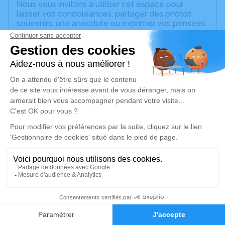
Nous vous invitons à utiliser cet espace pour
laisser vos condoléances, partager des photos
souvenirs, une anecdote ou exprimer vos pensées
à travers des poèmes ou des textes. Cet endroit
est un lieu d'expression dédié à honorer la
mémoire de Marcelle RAVICHON.
Un service de plantation d’arbre hommage est
disponible ici
.
Je rends hommage
Cérémonie religieuse
mercredi 01 juin 2022 à 15h00
Église Albigny de Montrottier
69770 Montrottier
1
Je rends hommage
Faire-part
Hommages