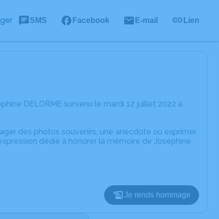
ager
SMS
Facebook
E-mail
Lien
phine DELORME survenu le mardi 12 juillet 2022 à
rtager des photos souvenirs, une anecdote ou exprimer
'expression dédié à honorer la mémoire de Joséphine
Je rends hommage