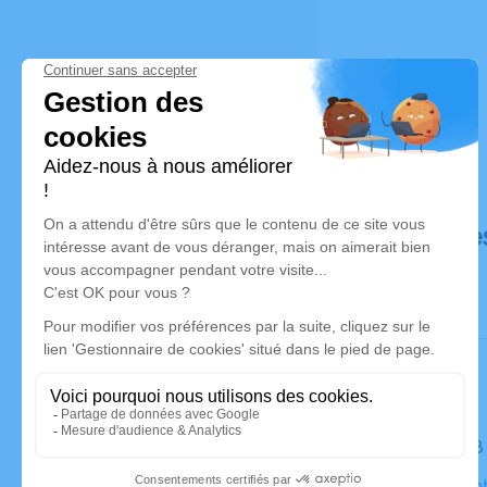
Déroulé de
Le lundi 1
Église Sain