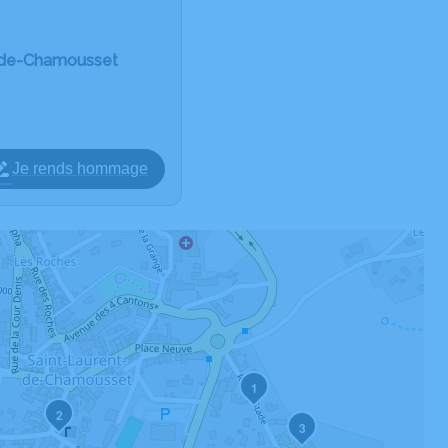
t-de-Chamousset
Je rends hommage
1
2
3