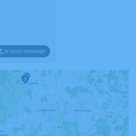
Je rends hommage
3
2