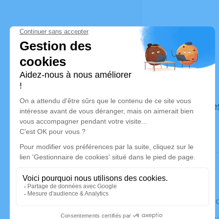
Déroulé de
Le vendred
Salle Poly