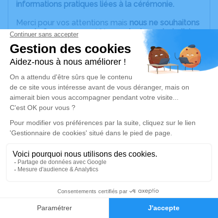
informations pratiques liées à la cérémonie.
Merci pour vos attentions mais
nous ne souhaitons
pas de fleurs
, nous préférons
planter un bel olivier
plus tard, en hommage à Jean-Marie, qui pourra
être près d'Edwige
.
Merci de ne pas tenir compte des onglets
"Livraison de fleurs" ci dessous mais de
privilégier,
si vous le souhaitez, la cagnotte qui a été ouverte
pour cet olivier et dont voici le lien :
https://www.papayoux.com/fr/cagnotte/un-
olivier-en-hommage-a-jean-marie
Une boîte à dons et un registre seront aussi sur
place le jour de la cérémonie.
La cérémonie se déroulera le
vendredi 12 août
2022 à 13h30
Crématorium de Lyon - 17 Rue Pierre Delore -
69008 Lyon.
5
Faire-part
Hommages
Il est possible de
se recueillir auprès de lui jeudi 11
août de 14H à 18H à la chambre funéraire "In