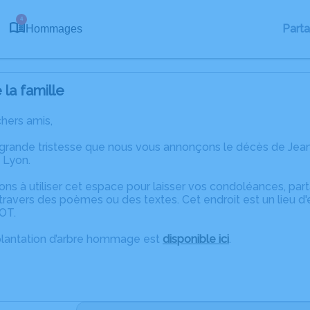
4
Part
Hommages
la famille
chers amis,
 grande tristesse que nous vous annonçons le décès de J
 Lyon.
ons à utiliser cet espace pour laisser vos condoléances, pa
travers des poèmes ou des textes. Cet endroit est un lieu 
OT.
plantation d’arbre hommage est
disponible ici
.