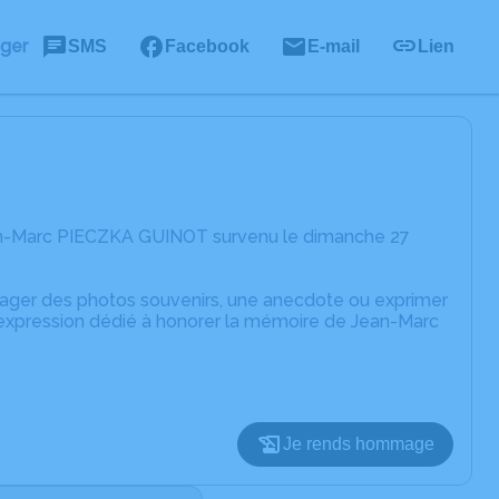
ager
SMS
Facebook
E-mail
Lien
ean-Marc PIECZKA GUINOT survenu le dimanche 27
rtager des photos souvenirs, une anecdote ou exprimer
d'expression dédié à honorer la mémoire de Jean-Marc
Je rends hommage