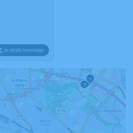
Je rends hommage
1
2