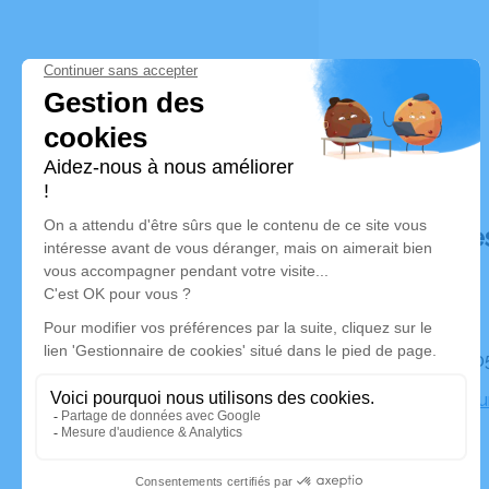
Déroulé de
Le mardi 
Crématoriu
Bron