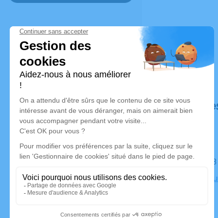
Déroulé de
Le jeudi 
Crématoriu
Lyon