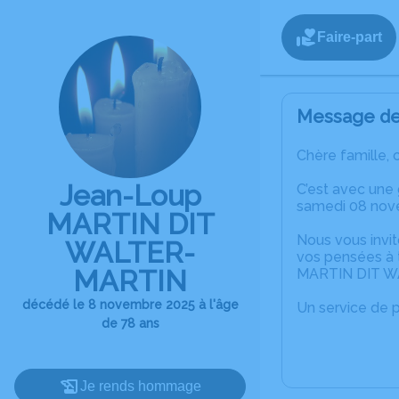
Faire-part
Message de 
Chère famille, 
Jean-Loup
C’est avec un
samedi 08 nove
MARTIN DIT
Nous vous invit
WALTER-
vos pensées à 
MARTIN
MARTIN DIT W
décédé le 8 novembre 2025 à l'âge
Un service de 
de 78 ans
Je rends hommage