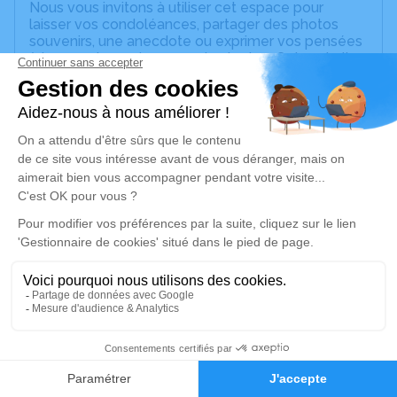
Nous vous invitons à utiliser cet espace pour
laisser vos condoléances, partager des photos
souvenirs, une anecdote ou exprimer vos pensées
à travers des poèmes ou des textes. Cet endroit
est un lieu d'expression dédié à honorer la
mémoire de Jean-Claude LONG.
Un service de plantation d’arbre hommage est
disponible ici
.
Je rends hommage
Crémation
samedi 24 juin 2023 à 12h00
Crématorium de Roanne
Boulevard Maréchal Joffre
42300 Roanne
1
Faire-part
Hommages
Je rends hommage