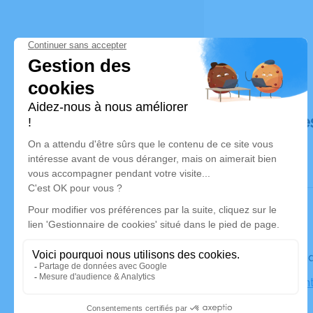
Déroulé de
Le vendre
Église Sai