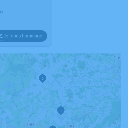
ne
Je rends hommage
2
1