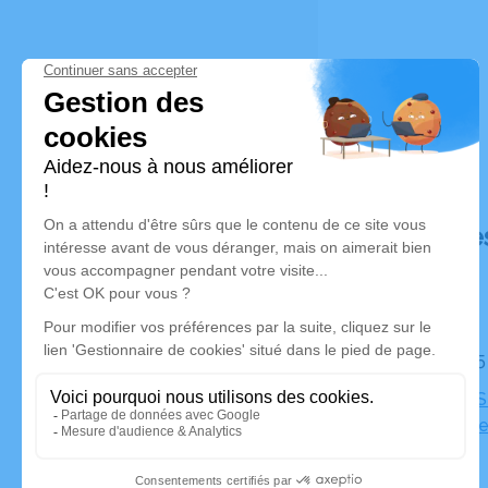
Déroulé de
Le jeudi 
Église de 
l'Argentièr