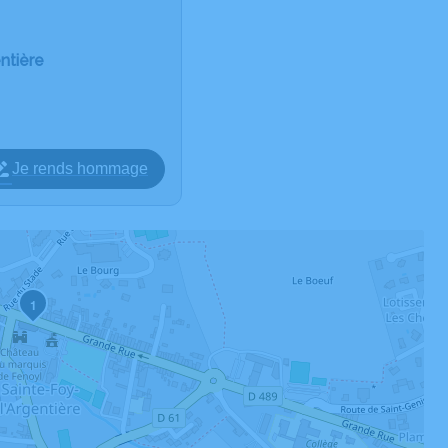
ntière
Je rends hommage
1