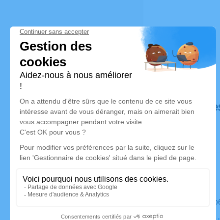
Déroulé de
Le mardi 
Crématoriu