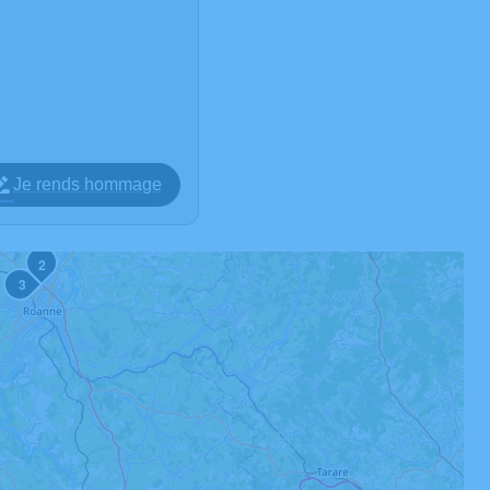
Je rends hommage
2
3