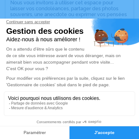
Nous vous invitons à utiliser cet espace pour
laisser vos condoléances, partager des photos
souvenirs, une anecdote ou exprimer vos pensées
à travers des poèmes ou des textes. Cet endroit
est un lieu d'expression dédié à honorer la
mémoire de Françoise DUBOIS.
Un service de plantation d’arbre hommage est
disponible ici
.
Je rends hommage
Cérémonie civile
lundi 20 février 2023 à 11h00
Crématorium de Lyon
17 Rue Pierre Delore
69008 Lyon
2
Faire-part
Hommages
Je rends hommage