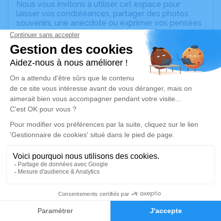
Nous vous invitons à utiliser cet espace pour
laisser vos condoléances, partager des photos
souvenirs, une anecdote ou exprimer vos pensées
à travers des poèmes ou des textes. Cet endroit
est un lieu d'expression dédié à honorer la
mémoire d’Edithe BRUYERE.
Un service de plantation d’arbre hommage est
disponible ici
.
Je rends hommage
Cérémonie religieuse
jeudi 12 mars 2026 à 14h00
Église de Villechenève
Place de l'Église
69770 Villechenève
2
Faire-part
Hommages
Je rends hommage