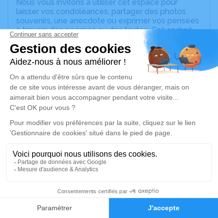
Nous vous invitons à utiliser cet espace pour
laisser vos condoléances, partager des photos
souvenirs, une anecdote ou exprimer vos pensées
à travers des poèmes ou des textes. Cet endroit
est un lieu d'expression dédié à honorer la
mémoire de Claudette COLLOMB.
Un service de plantation d’arbre hommage est
disponible ici
.
Je rends hommage
Cérémonie religieuse
lundi 24 mars 2025 à 14h00
Église Saint Clément de Saint-Clément-les-
Places
Grande Rue
69930 Saint-Clément-les-Places
2
Faire-part
Hommages