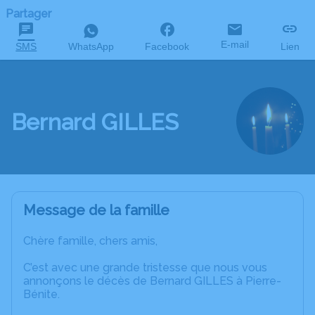
Partager
E-mail
SMS
WhatsApp
Facebook
Lien
Bernard GILLES
Message de la famille
Chère famille, chers amis,
C’est avec une grande tristesse que nous vous
annonçons le décès de Bernard GILLES à Pierre-
Bénite.