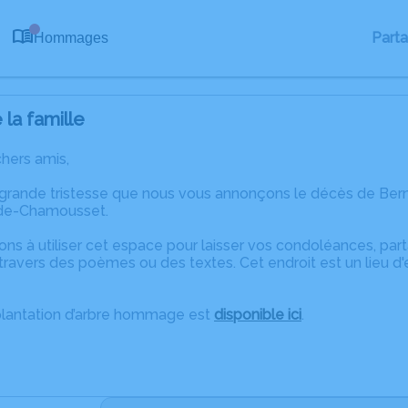
0
Part
Hommages
la famille
chers amis,
 grande tristesse que nous vous annonçons le décès de Ber
-de-Chamousset.
ons à utiliser cet espace pour laisser vos condoléances, pa
travers des poèmes ou des textes. Cet endroit est un lieu d
plantation d’arbre hommage est
disponible ici
.