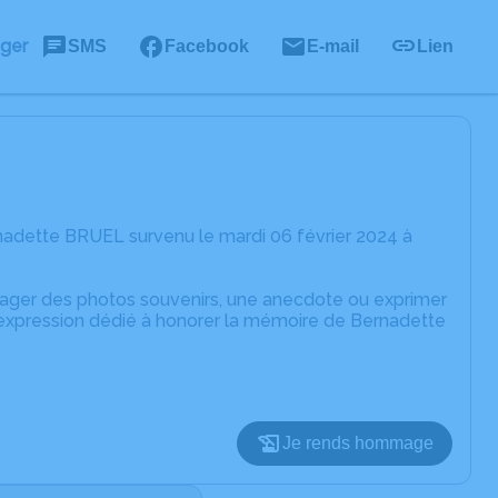
ager
SMS
Facebook
E-mail
Lien
nadette BRUEL survenu le mardi 06 février 2024 à
rtager des photos souvenirs, une anecdote ou exprimer
'expression dédié à honorer la mémoire de Bernadette
Je rends hommage