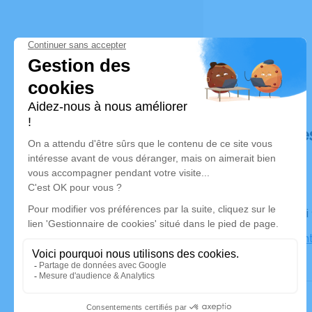
Déroulé de
Le samedi
Église Sai