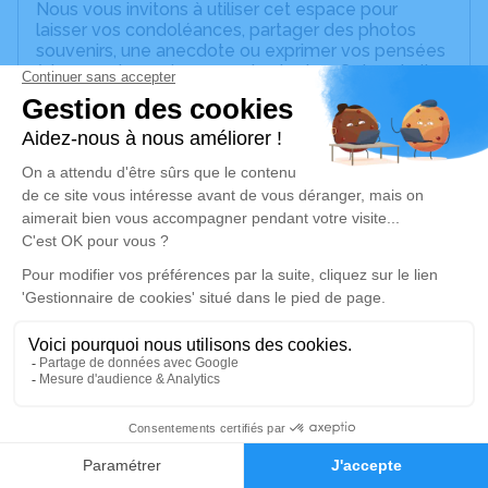
Nous vous invitons à utiliser cet espace pour
laisser vos condoléances, partager des photos
souvenirs, une anecdote ou exprimer vos pensées
à travers des poèmes ou des textes. Cet endroit
est un lieu d'expression dédié à honorer la
mémoire d’Antoine FOURNION.
Un service de plantation d’arbre hommage est
disponible ici
.
Je rends hommage
Cérémonie religieuse
mercredi 12 novembre 2025 à 10h00
Église Saint Irénée de Bessenay
Rue du Presbytère
69690 Bessenay
1
Faire-part
Hommages
Je rends hommage