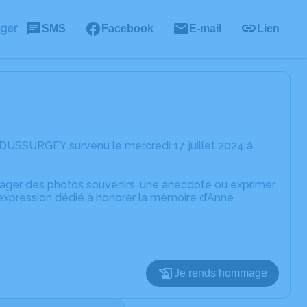
ager
SMS
Facebook
E-mail
Lien
 DUSSURGEY survenu le mercredi 17 juillet 2024 à
rtager des photos souvenirs, une anecdote ou exprimer
'expression dédié à honorer la mémoire d’Anne
Je rends hommage