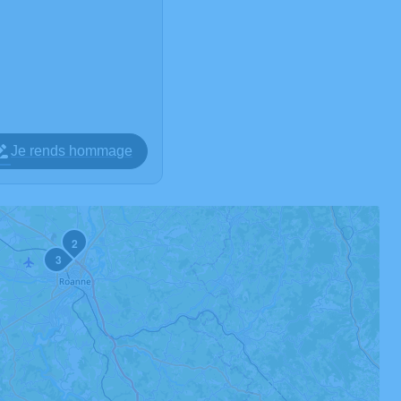
Je rends hommage
2
3