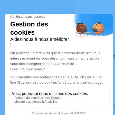
Déroulé de
Le mardi 2
Crématoriu