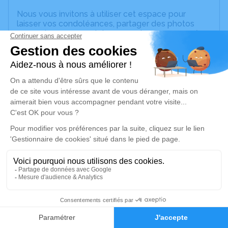
Nous vous invitons à utiliser cet espace pour
laisser vos condoléances, partager des photos
souvenirs, une anecdote ou exprimer vos pensées
à travers des poèmes ou des textes. Cet endroit
est un lieu d'expression dédié à honorer la
mémoire d’Angèle MICHEL.
Un service de plantation d’arbre hommage est
disponible ici
.
Je rends hommage
Cérémonie religieuse
vendredi 29 août 2025 à 14h30
Église Sainte Blandine de Longessaigne
69770 Longessaigne
1
Faire-part
Hommages
Je rends hommage