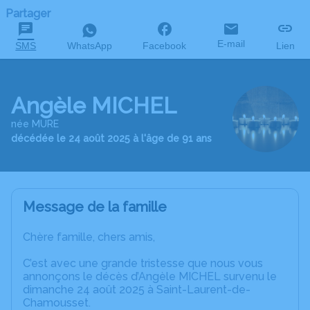
Partager
E-mail
SMS
WhatsApp
Facebook
Lien
Angèle MICHEL
née MURE
décédée le 24 août 2025 à l'âge de 91 ans
Message de la famille
Chère famille, chers amis,
C’est avec une grande tristesse que nous vous
annonçons le décès d’Angèle MICHEL survenu le
dimanche 24 août 2025 à Saint-Laurent-de-
Chamousset.