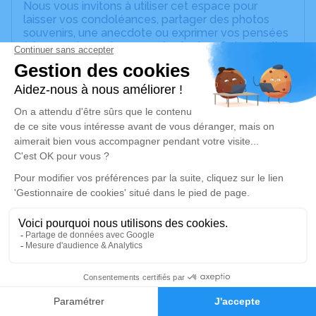
Nous vous invitons à utiliser cet espace pour
laisser vos condoléances, partager des photos
souvenirs, une anecdote ou exprimer vos pensées
à travers des poèmes ou des textes. Cet endroit
est un lieu d'expression dédié à honorer la
mémoire d’André SECOND.
Un service de plantation d’arbre hommage est
disponible ici
.
Je rends hommage
Cérémonie religieuse
mardi 17 février 2026 à 14h30
Église Sainte Blandine de Longessaigne
69770 Longessaigne
10
Je rends hommage
Faire-part
Hommages